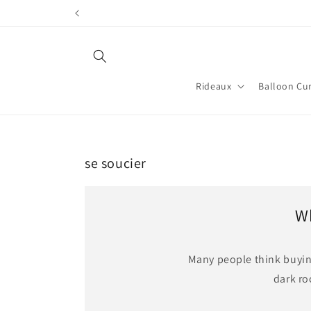
et
passer
au
contenu
Rideaux
Balloon Cur
se soucier
Wh
Many people think buying
dark ro