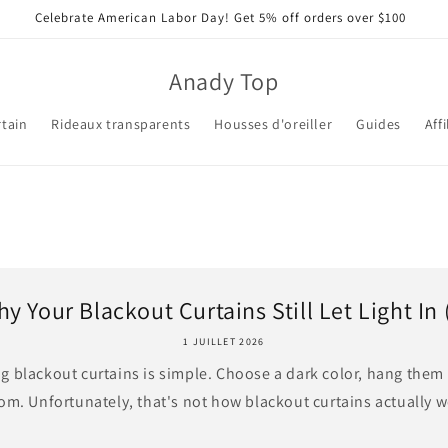
Celebrate American Labor Day! Get 5% off orders over $100
Anady Top
tain
Rideaux transparents
Housses d'oreiller
Guides
Affi
y Your Blackout Curtains Still Let Light In (
1 JUILLET 2026
 blackout curtains is simple. Choose a dark color, hang them 
om. Unfortunately, that's not how blackout curtains actually wor