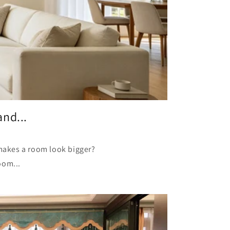
nd...
 makes a room look bigger?
oom...