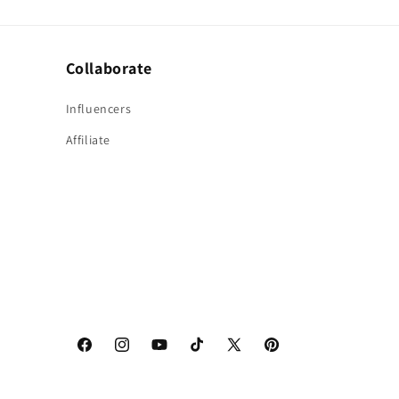
Collaborate
Influencers
Affiliate
Facebook
Instagram
YouTube
TikTok
X
Pinterest
(Twitter)