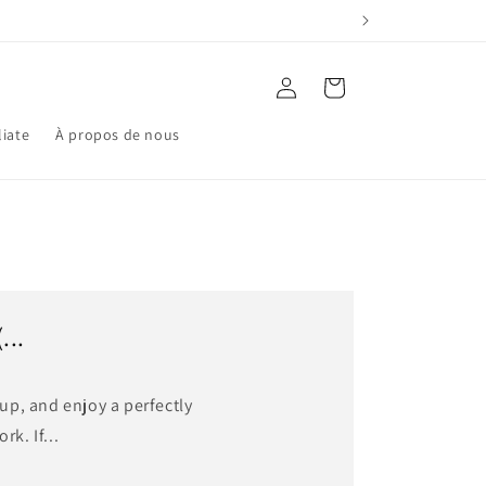
Connexion
Panier
liate
À propos de nous
...
up, and enjoy a perfectly
k. If...