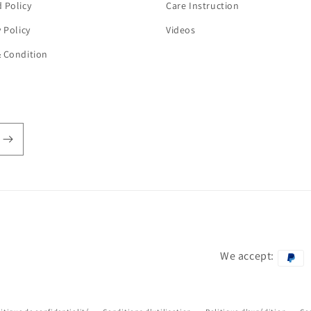
 Policy
Care Instruction
y Policy
Videos
 Condition
We accept:
Moyens
de
paiement