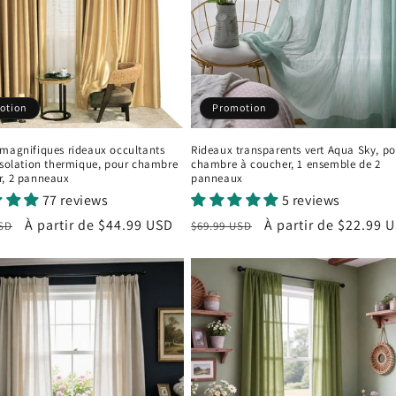
otion
Promotion
 magnifiques rideaux occultants
Rideaux transparents vert Aqua Sky, po
isolation thermique, pour chambre
chambre à coucher, 1 ensemble de 2
r, 2 panneaux
panneaux
77 reviews
5 reviews
Prix
À partir de
$44.99 USD
Prix
Prix
À partir de
$22.99 
USD
$69.99 USD
el
promotionnel
habituel
promotionnel