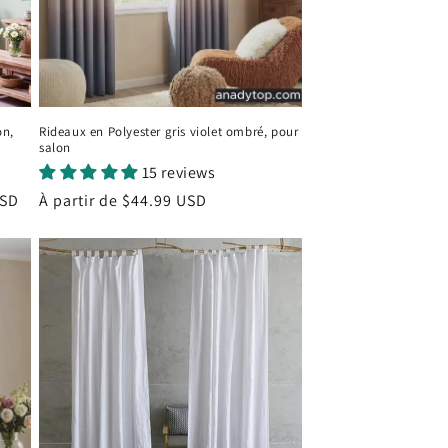
on,
Rideaux en Polyester gris violet ombré, pour
salon
15 reviews
USD
Prix
À partir de
$44.99 USD
habituel