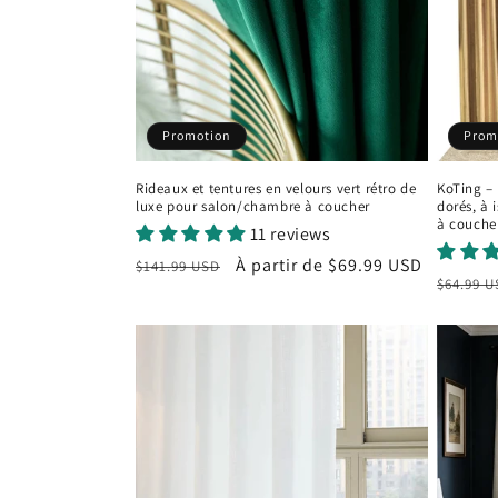
:
Promotion
Prom
Rideaux et tentures en velours vert rétro de
KoTing –
luxe pour salon/chambre à coucher
dorés, à 
à couche
11 reviews
Prix
Prix
À partir de
$69.99 USD
$141.99 USD
Prix
$64.99 
habituel
promotionnel
habitu