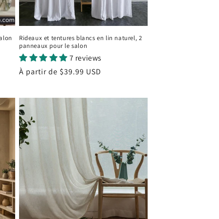
salon
Rideaux et tentures blancs en lin naturel, 2
panneaux pour le salon
7 reviews
Prix
À partir de
$39.99 USD
habituel