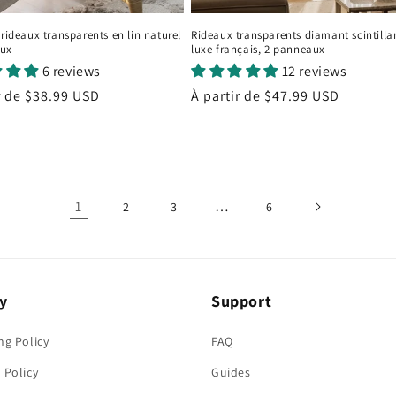
 rideaux transparents en lin naturel
Rideaux transparents diamant scintilla
aux
luxe français, 2 panneaux
6 reviews
12 reviews
r de
$38.99 USD
Prix
À partir de
$47.99 USD
el
habituel
1
…
2
3
6
y
Support
ng Policy
FAQ
 Policy
Guides