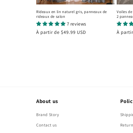
Rideaux en lin naturel gris, panneaux de
Voiles de
rideaux de salon
2 panne
7 reviews
Prix
À partir de
$49.99 USD
Prix
À parti
habituel
habitu
About us
Polic
Brand Story
Shippi
Contact us
Return