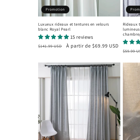
Promotion
Prom
Luxueux rideaux et tentures en velours
Rideaux t
blanc Royal Pearl
lumineuse
chambre
15 reviews
Prix
Prix
À partir de
$69.99 USD
$141.99 USD
Prix
$59.99 
habituel
promotionnel
habitu