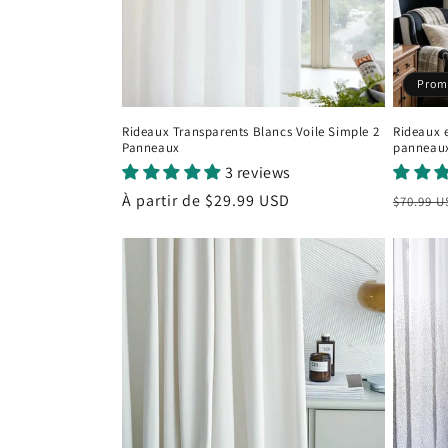
Prom
Rideaux e
Rideaux Transparents Blancs Voile Simple 2
panneau
Panneaux
3 reviews
Prix
Prix
À partir de
$29.99 USD
$70.99 
habitu
habituel