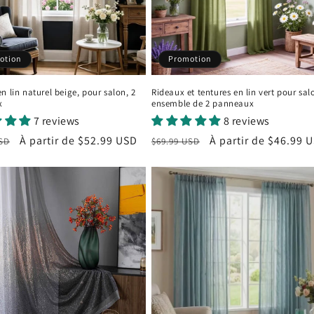
otion
Promotion
n lin naturel beige, pour salon, 2
Rideaux et tentures en lin vert pour sal
x
ensemble de 2 panneaux
7 reviews
8 reviews
Prix
À partir de
$52.99 USD
Prix
Prix
À partir de
$46.99 
USD
$69.99 USD
el
promotionnel
habituel
promotionnel