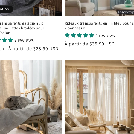
otion
ransparents galaxie nuit
Rideaux transparents en lin bleu pour 
, paillettes brodées pour
2 panneaux
/salon
4 reviews
7 reviews
Prix
À partir de
$35.99 USD
Prix
À partir de
$28.99 USD
USD
habituel
el
promotionnel